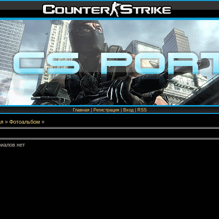
Главная
|
Регистрация
|
Вход
|
RSS
ая
»
Фотоальбом
»
иалов нет