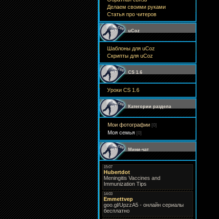
Делаем своими руками
Статья про читеров
uCoz
Шаблоны для uCoz
Скрипты для uCoz
CS 1.6
Уроки CS 1.6
Категории раздела
Мои фотографии
[0]
Моя семья
[0]
Мини-чат