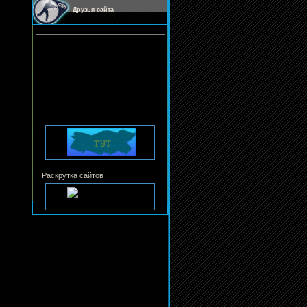
Друзья сайта
Раскрутка сайтов
Продажа STEAM для любых игр
Сайт клана PRO-KILL
Сайт клана |FlaIR^Shot™|